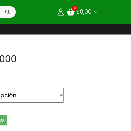
0
$
0,00
1000
ntidad
to