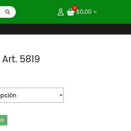
0
$
0,00
Art. 5819
9 cantidad
to