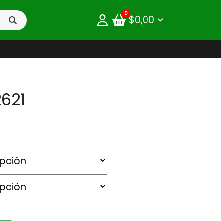
0
$
0,00
2621