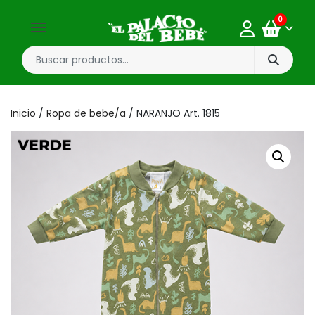
0
Inicio
/
Ropa de bebe/a
/ NARANJO Art. 1815