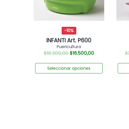
-10%
INFANTI Art. P600
Puericultura
$
18.300,00
$
16.500,00
$
Seleccionar opciones