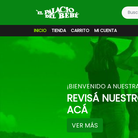
INICIO
TIENDA
CARRITO
MI CUENTA
¡BIENVENIDO A NUESTRA
REVISÁ NUEST
ACÁ
VER MÁS