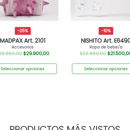
-25%
-10%
MADPAX Art. 2101
NISHITO Art. E649
Accesorios
Ropa de bebe/a
39.860,00
$
29.900,00
$
23.880,00
$
21.500,0
Seleccionar opciones
Seleccionar opciones
PRODUCTOS MÁS VISTOS