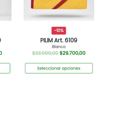
-10%
0
PILIM Art. 6109
Blanco
0
$
33.000,00
$
29.700,00
Seleccionar opciones